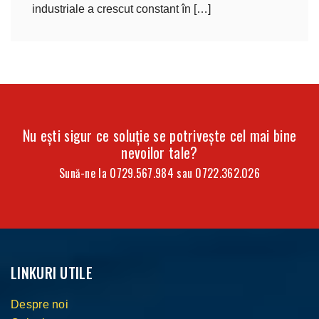
industriale a crescut constant în […]
Nu ești sigur ce soluție se potrivește cel mai bine
nevoilor tale?
Sună-ne la
0729.567.984
sau
0722.362.026
LINKURI UTILE
Despre noi