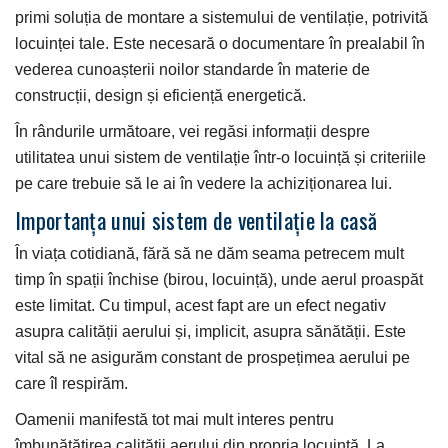
primi soluția de montare a sistemului de ventilație, potrivită
locuinței tale. Este necesară o documentare în prealabil în
vederea cunoașterii noilor standarde în materie de
construcții, design și eficiență energetică.
În rândurile următoare, vei regăsi informații despre
utilitatea unui sistem de ventilație într-o locuință și criteriile
pe care trebuie să le ai în vedere la achiziționarea lui.
Importanța unui sistem de ventilație la casă
În viața cotidiană, fără să ne dăm seama petrecem mult
timp în spații închise (birou, locuință), unde aerul proaspăt
este limitat. Cu timpul, acest fapt are un efect negativ
asupra calității aerului și, implicit, asupra sănătății. Este
vital să ne asigurăm constant de prospețimea aerului pe
care îl respirăm.
Oamenii manifestă tot mai mult interes pentru
îmbunătățirea calității aerului din propria locuință. La