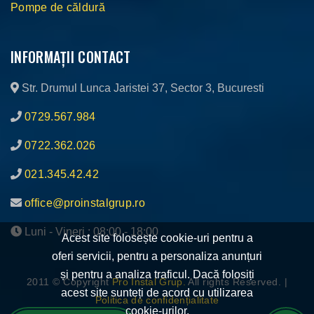
Pompe de căldură
INFORMAȚII CONTACT
Str. Drumul Lunca Jaristei 37, Sector 3, Bucuresti
0729.567.984
0722.362.026
021.345.42.42
office@proinstalgrup.ro
Luni - Vineri : 08:00 - 18:00
Acest site folosește cookie-uri pentru a
oferi servicii, pentru a personaliza anunțuri
și pentru a analiza traficul. Dacă folosiți
2011 © Copyright
Pro Instal Grup.
All rights Reserved. |
acest site sunteți de acord cu utilizarea
Politica de confidențialitate
cookie-urilor.