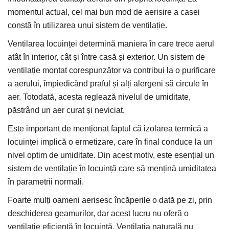
momentul actual, cel mai bun mod de aerisire a casei
constă în utilizarea unui sistem de ventilație.
Ventilarea locuinței determină maniera în care trece aerul
atât în interior, cât și între casă și exterior. Un sistem de
ventilație montat corespunzător va contribui la o purificare
a aerului, împiedicând praful și alți alergeni să circule în
aer. Totodată, acesta reglează nivelul de umiditate,
păstrând un aer curat și neviciat.
Este important de menționat faptul că izolarea termică a
locuinței implică o ermetizare, care în final conduce la un
nivel optim de umiditate. Din acest motiv, este esențial un
sistem de ventilație în locuință care să mențină umiditatea
în parametrii normali.
Foarte mulți oameni aerisesc încăperile o dată pe zi, prin
deschiderea geamurilor, dar acest lucru nu oferă o
ventilație eficientă în locuință. Ventilația naturală nu