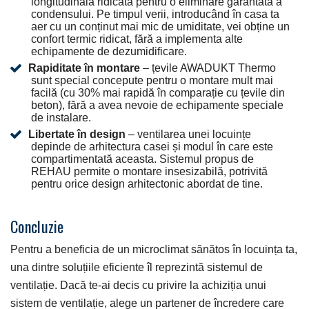
longitudinală ridicată pentru o eliminare garantată a
condensului. Pe timpul verii, introducând în casa ta
aer cu un conținut mai mic de umiditate, vei obține un
confort termic ridicat, fără a implementa alte
echipamente de dezumidificare.
Rapiditate în montare
– țevile AWADUKT Thermo
sunt special concepute pentru o montare mult mai
facilă (cu 30% mai rapidă în comparație cu țevile din
beton), fără a avea nevoie de echipamente speciale
de instalare.
Libertate în design
– ventilarea unei locuințe
depinde de arhitectura casei și modul în care este
compartimentată aceasta. Sistemul propus de
REHAU permite o montare insesizabilă, potrivită
pentru orice design arhitectonic abordat de tine.
Concluzie
Pentru a beneficia de un microclimat sănătos în locuința ta,
una dintre soluțiile eficiente îl reprezintă sistemul de
ventilație. Dacă te-ai decis cu privire la achiziția unui
sistem de ventilație, alege un partener de încredere care