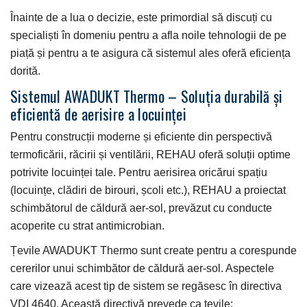
Înainte de a lua o decizie, este primordial să discuți cu
specialiști în domeniu pentru a afla noile tehnologii de pe
piață și pentru a te asigura că sistemul ales oferă eficiența
dorită.
Sistemul AWADUKT Thermo – Soluția durabilă și
eficientă de aerisire a locuinței
Pentru construcții moderne și eficiente din perspectivă
termoficării, răcirii și ventilării,
REHAU
oferă soluții optime
potrivite locuinței tale. Pentru aerisirea oricărui spațiu
(locuințe, clădiri de birouri, școli etc.), REHAU a proiectat
schimbătorul de căldură aer-sol, prevăzut cu conducte
acoperite cu strat antimicrobian.
Țevile AWADUKT Thermo
sunt create pentru a corespunde
cererilor unui schimbător de căldură aer-sol. Aspectele
care vizează acest tip de sistem se regăsesc în directiva
VDI 4640. Această directivă prevede ca țevile: