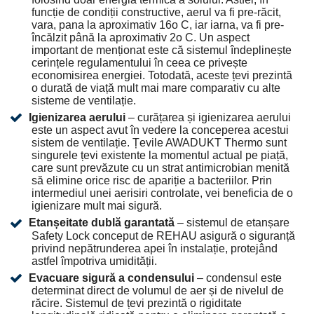
funcție de condiții constructive, aerul va fi pre-răcit,
vara, pana la aproximativ 16o C, iar iarna, va fi pre-
încălzit până la aproximativ 2o C. Un aspect
important de menționat este că sistemul îndeplinește
cerințele regulamentului în ceea ce privește
economisirea energiei. Totodată, aceste țevi prezintă
o durată de viață mult mai mare comparativ cu alte
sisteme de ventilație.
Igienizarea aerului
– curățarea și igienizarea aerului
este un aspect avut în vedere la conceperea acestui
sistem de ventilație. Țevile AWADUKT Thermo sunt
singurele țevi existente la momentul actual pe piață,
care sunt prevăzute cu un strat antimicrobian menită
să elimine orice risc de apariție a bacteriilor. Prin
intermediul unei aerisiri controlate, vei beneficia de o
igienizare mult mai sigură.
Etanșeitate dublă garantată
– sistemul de etanșare
Safety Lock conceput de REHAU asigură o siguranță
privind nepătrunderea apei în instalație, protejând
astfel împotriva umidității.
Evacuare sigură a condensului
– condensul este
determinat direct de volumul de aer și de nivelul de
răcire. Sistemul de țevi prezintă o rigiditate