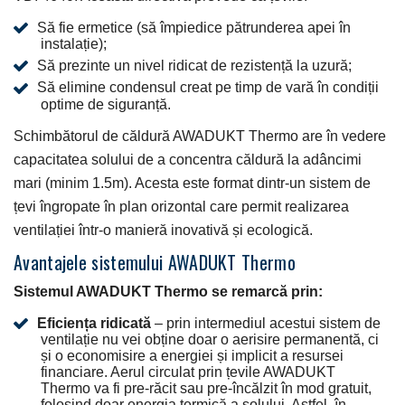
Să fie ermetice (să împiedice pătrunderea apei în
instalație);
Să prezinte un nivel ridicat de rezistență la uzură;
Să elimine condensul creat pe timp de vară în condiții
optime de siguranță.
Schimbătorul de căldură AWADUKT Thermo are în vedere
capacitatea solului de a concentra căldură la adâncimi
mari (minim 1.5m). Acesta este format dintr-un sistem de
țevi îngropate în plan orizontal care permit realizarea
ventilației într-o manieră inovativă și ecologică.
Avantajele sistemului AWADUKT Thermo
Sistemul AWADUKT Thermo se remarcă prin:
Eficiența ridicată
– prin intermediul acestui sistem de
ventilație nu vei obține doar o aerisire permanentă, ci
și o economisire a energiei și implicit a resursei
financiare. Aerul circulat prin țevile AWADUKT
Thermo va fi pre-răcit sau pre-încălzit în mod gratuit,
folosind doar energia termică a solului. Astfel, în