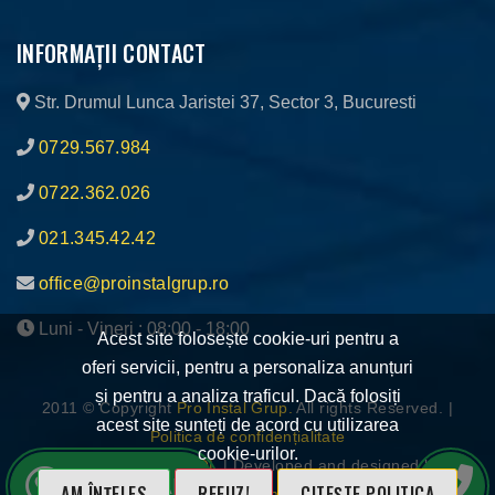
INFORMAȚII CONTACT
Str. Drumul Lunca Jaristei 37, Sector 3, Bucuresti
0729.567.984
0722.362.026
021.345.42.42
office@proinstalgrup.ro
Luni - Vineri : 08:00 - 18:00
Acest site folosește cookie-uri pentru a
oferi servicii, pentru a personaliza anunțuri
și pentru a analiza traficul. Dacă folosiți
2011 © Copyright
Pro Instal Grup.
All rights Reserved. |
acest site sunteți de acord cu utilizarea
Politica de confidențialitate
cookie-urilor.
ANPC
|
Platforma SOL
| Developed and designed by
WhatsApp
AM ÎNȚELES
REFUZ!
CITEȘTE POLITICA
Digital Moment