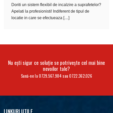
Doriti un sistem flexibil de incalzire a suprafetelor?
Apelati la profesionisti! Indiferent de tipul de
locatie in care se efectueaza […]
Nu ești sigur ce soluție se potrivește cel mai bine
nevoilor tale?
Sună-ne la
0729.567.984
sau
0722.362.026
LINKURI UTILE