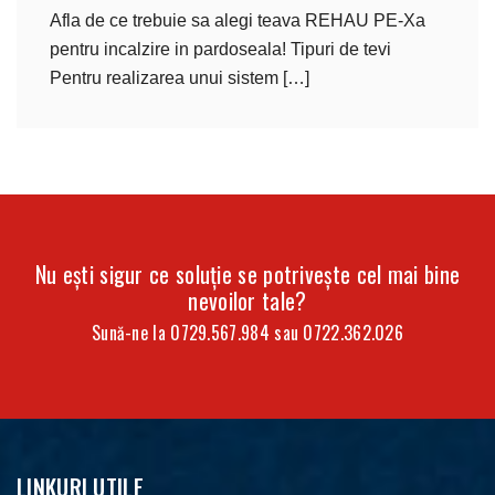
Afla de ce trebuie sa alegi teava REHAU PE-Xa
pentru incalzire in pardoseala! Tipuri de tevi
Pentru realizarea unui sistem […]
Nu ești sigur ce soluție se potrivește cel mai bine
nevoilor tale?
Sună-ne la
0729.567.984
sau
0722.362.026
LINKURI UTILE