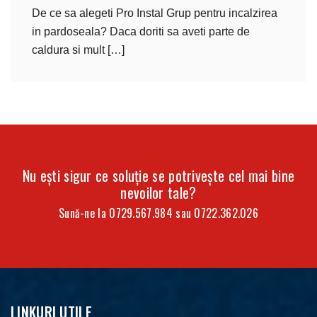
De ce sa alegeti Pro Instal Grup pentru incalzirea
in pardoseala? Daca doriti sa aveti parte de
caldura si mult […]
Nu ești sigur ce soluție se potrivește cel mai bine
nevoilor tale?
Sună-ne la
0729.567.984
sau
0722.362.026
LINKURI UTILE