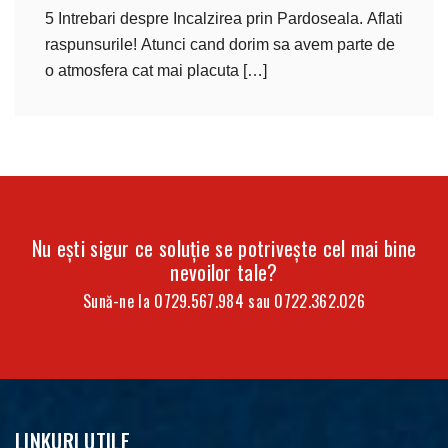
5 Intrebari despre Incalzirea prin Pardoseala. Aflati
raspunsurile! Atunci cand dorim sa avem parte de
o atmosfera cat mai placuta […]
Nu ești sigur ce soluție se potrivește cel mai bine
nevoilor tale?
Sună-ne la
0729.567.984
sau
0722.362.026
LINKURI UTILE