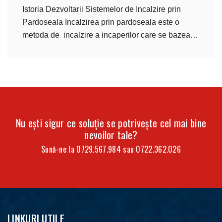
Istoria Dezvoltarii Sistemelor de Incalzire prin
Pardoseala Incalzirea prin pardoseala este o
metoda de incalzire a incaperilor care se bazeaza
[…]
Nu ești sigur ce soluție se potrivește cel mai bine
nevoilor tale?
Sună-ne la
0729.567.984
sau
0722.362.026
LINKURI UTILE