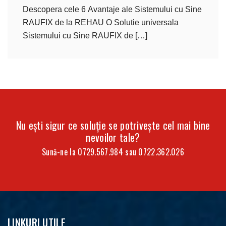
Descopera cele 6 Avantaje ale Sistemului cu Sine
RAUFIX de la REHAU O Solutie universala
Sistemului cu Sine RAUFIX de […]
Nu ești sigur ce soluție se potrivește cel mai bine
nevoilor tale?
Sună-ne la
0729.567.984
sau
0722.362.026
LINKURI UTILE