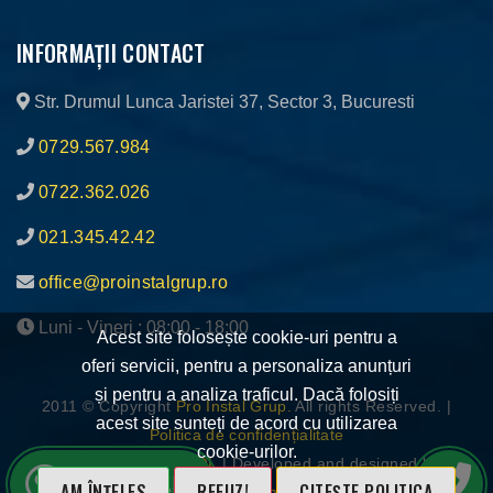
INFORMAȚII CONTACT
Str. Drumul Lunca Jaristei 37, Sector 3, Bucuresti
0729.567.984
0722.362.026
021.345.42.42
office@proinstalgrup.ro
Luni - Vineri : 08:00 - 18:00
Acest site folosește cookie-uri pentru a
oferi servicii, pentru a personaliza anunțuri
și pentru a analiza traficul. Dacă folosiți
2011 © Copyright
Pro Instal Grup.
All rights Reserved. |
acest site sunteți de acord cu utilizarea
Politica de confidențialitate
cookie-urilor.
ANPC
|
Platforma SOL
| Developed and designed by
WhatsApp
AM ÎNȚELES
REFUZ!
CITEȘTE POLITICA
Digital Moment